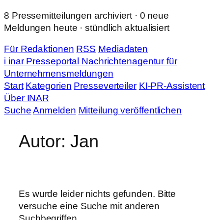
Zum
8 Pressemitteilungen archiviert · 0 neue
Inhalt
Meldungen heute · stündlich aktualisiert
springen
Für Redaktionen
RSS
Mediadaten
i
in
ar
Presseportal
Nachrichtenagentur für
Unternehmensmeldungen
Start
Kategorien
Presseverteiler
KI-PR-Assistent
Über INAR
Suche
Anmelden
Mitteilung veröffentlichen
Autor:
Jan
Es wurde leider nichts gefunden. Bitte
versuche eine Suche mit anderen
Suchbegriffen.