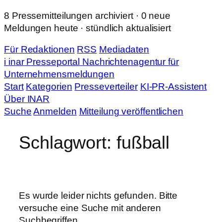
Zum
8 Pressemitteilungen archiviert · 0 neue
Inhalt
Meldungen heute · stündlich aktualisiert
springen
Für Redaktionen
RSS
Mediadaten
i
in
ar
Presseportal
Nachrichtenagentur für
Unternehmensmeldungen
Start
Kategorien
Presseverteiler
KI-PR-Assistent
Über INAR
Suche
Anmelden
Mitteilung veröffentlichen
Schlagwort:
fußball
Es wurde leider nichts gefunden. Bitte
versuche eine Suche mit anderen
Suchbegriffen.