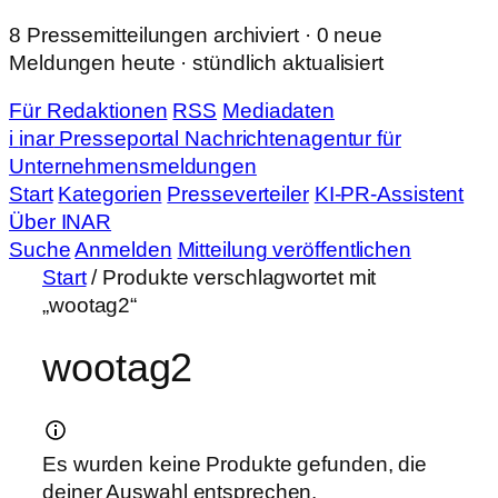
Zum
8 Pressemitteilungen archiviert · 0 neue
Inhalt
Meldungen heute · stündlich aktualisiert
springen
Für Redaktionen
RSS
Mediadaten
i
in
ar
Presseportal
Nachrichtenagentur für
Unternehmensmeldungen
Start
Kategorien
Presseverteiler
KI-PR-Assistent
Über INAR
Suche
Anmelden
Mitteilung veröffentlichen
Start
/ Produkte verschlagwortet mit
„wootag2“
wootag2
Es wurden keine Produkte gefunden, die
deiner Auswahl entsprechen.