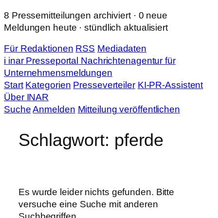
Zum
8 Pressemitteilungen archiviert · 0 neue
Inhalt
Meldungen heute · stündlich aktualisiert
springen
Für Redaktionen
RSS
Mediadaten
i
in
ar
Presseportal
Nachrichtenagentur für
Unternehmensmeldungen
Start
Kategorien
Presseverteiler
KI-PR-Assistent
Über INAR
Suche
Anmelden
Mitteilung veröffentlichen
Schlagwort:
pferde
Es wurde leider nichts gefunden. Bitte
versuche eine Suche mit anderen
Suchbegriffen.