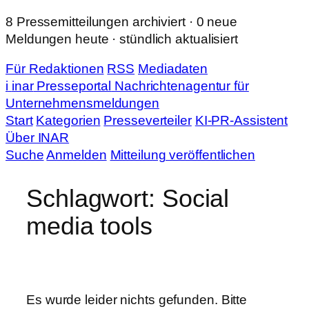
Zum
8 Pressemitteilungen archiviert · 0 neue
Inhalt
Meldungen heute · stündlich aktualisiert
springen
Für Redaktionen
RSS
Mediadaten
i
in
ar
Presseportal
Nachrichtenagentur für
Unternehmensmeldungen
Start
Kategorien
Presseverteiler
KI-PR-Assistent
Über INAR
Suche
Anmelden
Mitteilung veröffentlichen
Schlagwort:
Social
media tools
Es wurde leider nichts gefunden. Bitte