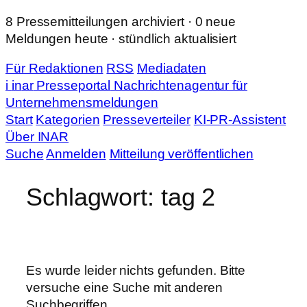
Zum
8 Pressemitteilungen archiviert · 0 neue
Inhalt
Meldungen heute · stündlich aktualisiert
springen
Für Redaktionen
RSS
Mediadaten
i
in
ar
Presseportal
Nachrichtenagentur für
Unternehmensmeldungen
Start
Kategorien
Presseverteiler
KI-PR-Assistent
Über INAR
Suche
Anmelden
Mitteilung veröffentlichen
Schlagwort:
tag 2
Es wurde leider nichts gefunden. Bitte
versuche eine Suche mit anderen
Suchbegriffen.