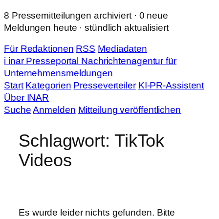
Zum
8 Pressemitteilungen archiviert · 0 neue
Inhalt
Meldungen heute · stündlich aktualisiert
springen
Für Redaktionen
RSS
Mediadaten
i
in
ar
Presseportal
Nachrichtenagentur für
Unternehmensmeldungen
Start
Kategorien
Presseverteiler
KI-PR-Assistent
Über INAR
Suche
Anmelden
Mitteilung veröffentlichen
Schlagwort:
TikTok
Videos
Es wurde leider nichts gefunden. Bitte